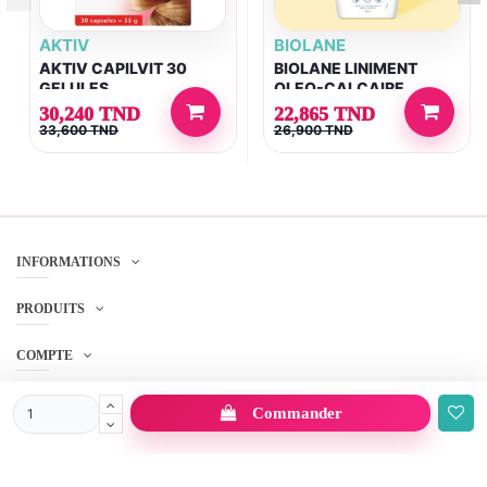
AKTIV
BIOLANE
AKTIV CAPILVIT 30
BIOLANE LINIMENT
GELULES
OLEO-CALCAIRE
300ML
30,240 TND
22,865 TND
33,600 TND
26,900 TND
INFORMATIONS
PRODUITS
COMPTE
SERVICE CLIENT
Commander
SUIVEZ-NOUS