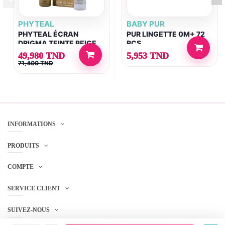
PHYTEAL
BABY PUR
PHYTEAL ÉCRAN
PUR LINGETTE 0M+ 72
DPIGMA TEINTE BEIGE
PCS
ROSE SPF50+ 50ML +
49,980 TND
5,953 TND
DPIGMA EAU
71,400 TND
MICELLAIRE 150ML
OFFERTE
INFORMATIONS
PRODUITS
COMPTE
SERVICE CLIENT
SUIVEZ-NOUS