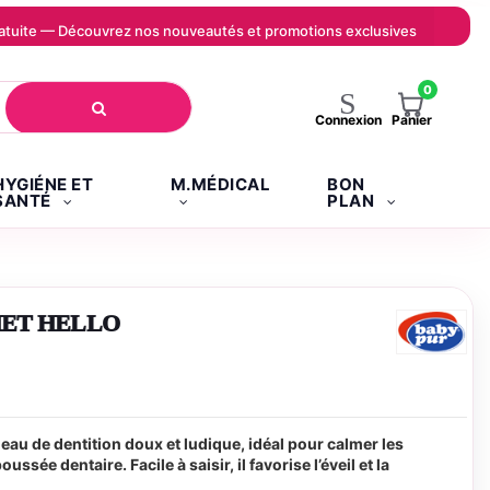
 gratuite — Découvrez nos nouveautés et promotions exclusives
0
Panier
Connexion
HYGIÉNE ET
M.MÉDICAL
BON
SANTÉ
PLAN
ET HELLO
u de dentition doux et ludique, idéal pour calmer les
sée dentaire. Facile à saisir, il favorise l’éveil et la