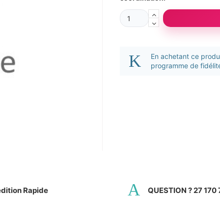
En achetant ce prod
programme de fidélité
dition Rapide
QUESTION ? 27 170 