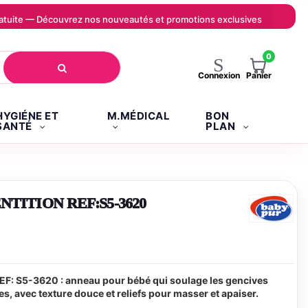
 gratuite — Découvrez nos nouveautés et promotions exclusives
0
Panier
Connexion
HYGIÉNE ET
M.MÉDICAL
BON
SANTÉ
PLAN
TITION REF:S5-3620
: S5-3620 : anneau pour bébé qui soulage les gencives
s, avec texture douce et reliefs pour masser et apaiser.