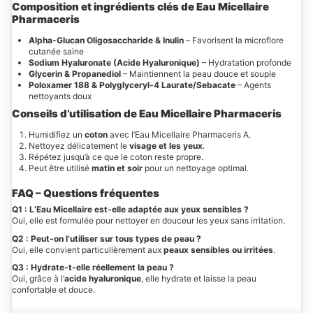
Composition et ingrédients clés
de
Eau Micellaire
Pharmaceris
Alpha-Glucan Oligosaccharide & Inulin
– Favorisent la microflore
cutanée saine
Sodium Hyaluronate (Acide Hyaluronique)
– Hydratation profonde
Glycerin & Propanediol
– Maintiennent la peau douce et souple
Poloxamer 188 & Polyglyceryl-4 Laurate/Sebacate
– Agents
nettoyants doux
Conseils d’utilisation
de
Eau Micellaire Pharmaceris
Humidifiez un
coton
avec l’Eau Micellaire Pharmaceris A.
Nettoyez délicatement le
visage et les yeux
.
Répétez jusqu’à ce que le coton reste propre.
Peut être utilisé
matin et soir
pour un nettoyage optimal.
FAQ – Questions fréquentes
Q1 : L’Eau Micellaire est-elle adaptée aux yeux sensibles ?
Oui, elle est formulée pour nettoyer en douceur les yeux sans irritation.
Q2 : Peut-on l’utiliser sur tous types de peau ?
Oui, elle convient particulièrement aux
peaux sensibles ou irritées
.
Q3 : Hydrate-t-elle réellement la peau ?
Oui, grâce à l’
acide hyaluronique
, elle hydrate et laisse la peau
confortable et douce.