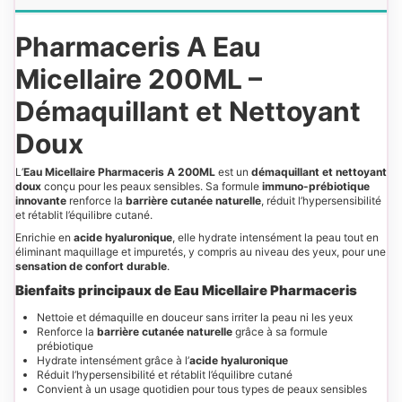
Pharmaceris A Eau
Micellaire 200ML –
Démaquillant et Nettoyant
Doux
L’
Eau Micellaire Pharmaceris A 200ML
est un
démaquillant et nettoyant
doux
conçu pour les peaux sensibles. Sa formule
immuno-prébiotique
innovante
renforce la
barrière cutanée naturelle
, réduit l’hypersensibilité
et rétablit l’équilibre cutané.
Enrichie en
acide hyaluronique
, elle hydrate intensément la peau tout en
éliminant maquillage et impuretés, y compris au niveau des yeux, pour une
sensation de confort durable
.
Bienfaits principaux de
Eau Micellaire Pharmaceris
Nettoie et démaquille en douceur sans irriter la peau ni les yeux
Renforce la
barrière cutanée naturelle
grâce à sa formule
prébiotique
Hydrate intensément grâce à l’
acide hyaluronique
Réduit l’hypersensibilité et rétablit l’équilibre cutané
Convient à un usage quotidien pour tous types de peaux sensibles