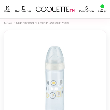
0
Menu
Rechercher
Connexion
Panier
Accueil
NUK BIBERON CLASSIC PLASTIQUE 250ML