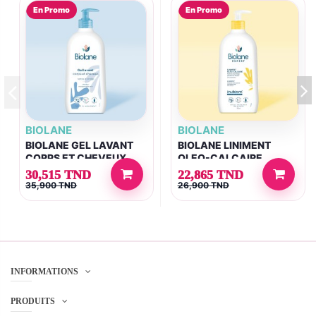
En Promo
En Promo
BIOLANE
BIOLANE
BIOLANE GEL LAVANT
BIOLANE LINIMENT
CORPS ET CHEVEUX
OLEO-CALCAIRE
2EN1 750ML
300ML
30,515 TND
22,865 TND
35,900 TND
26,900 TND
INFORMATIONS
PRODUITS