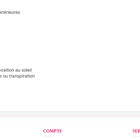
xtérieures
sition au soleil
e ou transpiration
COMPTE
SE