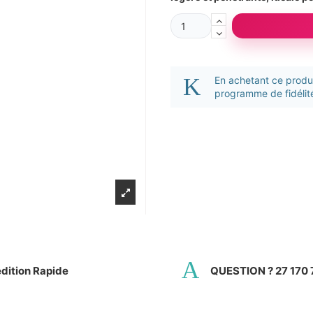
En achetant ce prod
programme de fidélité
dition Rapide
QUESTION ? 27 170 