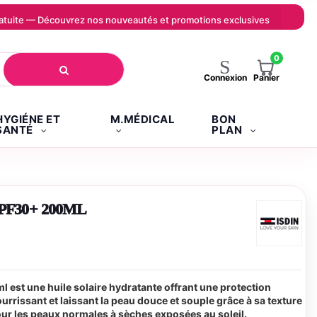
 gratuite — Découvrez nos nouveautés et promotions exclusives
0
Panier
Connexion
HYGIÉNE ET
M.MÉDICAL
BON
SANTÉ
PLAN
PF30+ 200ML
est une huile solaire hydratante offrant une protection
urrissant et laissant la peau douce et souple grâce à sa texture
pour les peaux normales à sèches exposées au soleil.