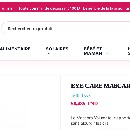
la Tunisie — Toute commande dépassant 100 DT bénéficie de la livraison
.ALIMENTAIRE
SOLAIRES
BÉBÉ ET
MAMAN
EYE CARE MASCA
En Stock
58,435 TND
Le Mascara Volumateur apporte 
sans alourdir les cils.