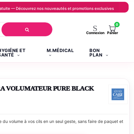
 gratuite — Découvrez nos nouveautés et promotions exclusives
0
Panier
Connexion
HYGIÉNE ET
M.MÉDICAL
BON
SANTÉ
PLAN
RA VOLUMATEUR PURE BLACK
du volume à vos cils en un seul geste, sans faire de paquet et