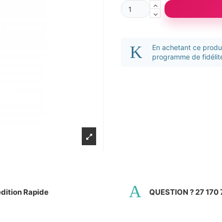
En achetant ce prod
programme de fidélité
dition Rapide
QUESTION ? 27 170 