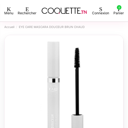
0
Menu
Rechercher
Connexion
Panier
Accueil
EYE CARE MASCARA DOUCEUR BRUN CHAUD