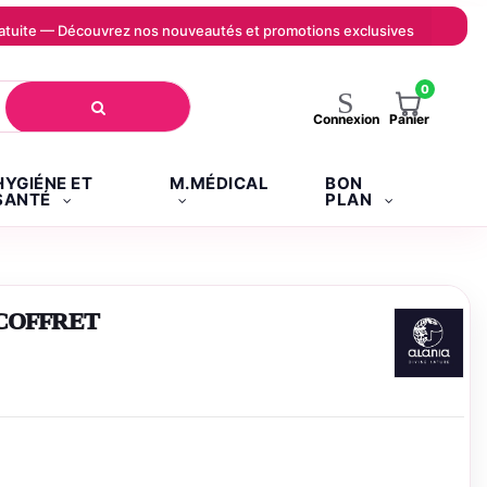
 gratuite — Découvrez nos nouveautés et promotions exclusives
0
Panier
Connexion
HYGIÉNE ET
M.MÉDICAL
BON
SANTÉ
PLAN
 COFFRET