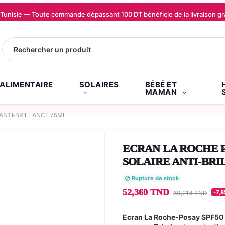
la Tunisie — Toute commande dépassant 100 DT bénéficie de la livraison
.ALIMENTAIRE
SOLAIRES
BÉBÉ ET
MAMAN
ANTI‑BRILLANCE 75ML
ECRAN LA ROCHE P
SOLAIRE ANTI‑BRI
Rupture de stock
52,360 TND
-7,
60,214 TND
Ecran La Roche-Posay SPF50 A