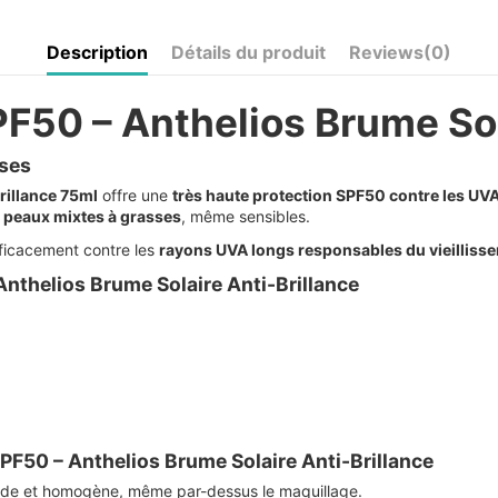
Description
Détails du produit
Reviews
(0)
F50 – Anthelios Brume Sol
sses
rillance 75ml
offre une
très haute protection SPF50 contre les UV
s
peaux mixtes à grasses
, même sensibles.
fficacement contre les
rayons UVA longs responsables du vieilliss
Anthelios Brume Solaire Anti-Brillance
SPF50 – Anthelios Brume Solaire Anti-Brillance
ide et homogène, même par-dessus le maquillage.