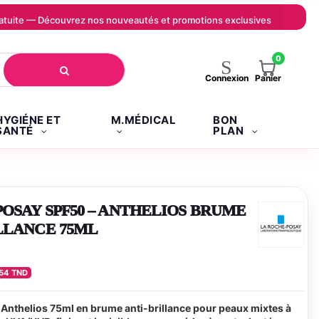
 gratuite — Découvrez nos nouveautés et promotions exclusives
0
Panier
Connexion
HYGIÉNE ET
M.MÉDICAL
BON
SANTÉ
PLAN
OSAY SPF50 – ANTHELIOS BRUME
LLANCE 75ML
854 TND
nthelios 75ml en brume anti-brillance pour peaux mixtes à