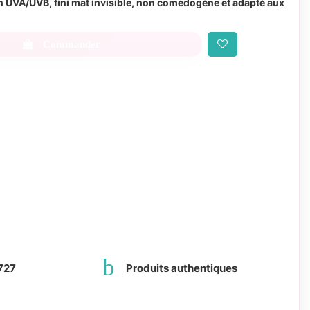
n UVA/UVB, fini mat invisible, non comédogène et adapté aux
Commander
727
Produits authentiques