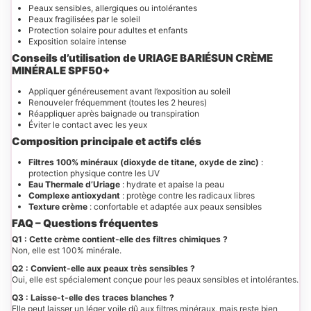
Peaux sensibles, allergiques ou intolérantes
Peaux fragilisées par le soleil
Protection solaire pour adultes et enfants
Exposition solaire intense
Conseils d’utilisation de URIAGE BARIÉSUN CRÈME
MINÉRALE SPF50+
Appliquer généreusement avant l’exposition au soleil
Renouveler fréquemment (toutes les 2 heures)
Réappliquer après baignade ou transpiration
Éviter le contact avec les yeux
Composition principale et actifs clés
Filtres 100% minéraux (dioxyde de titane, oxyde de zinc)
:
protection physique contre les UV
Eau Thermale d’Uriage
: hydrate et apaise la peau
Complexe antioxydant
: protège contre les radicaux libres
Texture crème
: confortable et adaptée aux peaux sensibles
FAQ – Questions fréquentes
Q1 : Cette crème contient-elle des filtres chimiques ?
Non, elle est 100% minérale.
Q2 : Convient-elle aux peaux très sensibles ?
Oui, elle est spécialement conçue pour les peaux sensibles et intolérantes.
Q3 : Laisse-t-elle des traces blanches ?
Elle peut laisser un léger voile dû aux filtres minéraux, mais reste bien