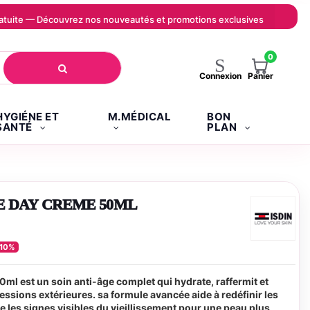
 gratuite — Découvrez nos nouveautés et promotions exclusives
0
Panier
Connexion
HYGIÉNE ET
M.MÉDICAL
BON
SANTÉ
PLAN
E DAY CREME 50ML
-10%
0ml est un soin anti-âge complet qui hydrate, raffermit et
essions extérieures. sa formule avancée aide à redéfinir les
e les signes visibles du vieillissement pour une peau plus