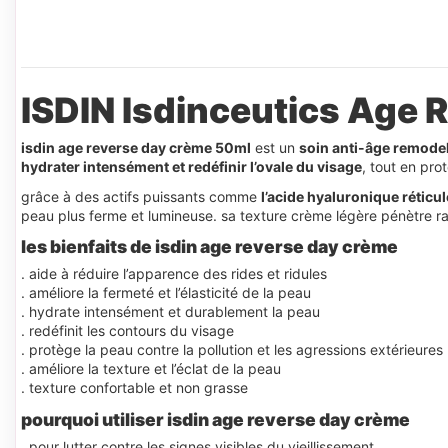
ISDIN Isdinceutics Age
isdin age reverse day crème 50ml
est un
soin anti-âge remodel
hydrater intensément et redéfinir l’ovale du visage
, tout en pro
grâce à des actifs puissants comme
l’acide hyaluronique réticul
peau plus ferme et lumineuse. sa texture crème légère pénètre ra
les bienfaits de isdin age reverse day crème
. aide à réduire l’apparence des rides et ridules
. améliore la fermeté et l’élasticité de la peau
. hydrate intensément et durablement la peau
. redéfinit les contours du visage
. protège la peau contre la pollution et les agressions extérieures
. améliore la texture et l’éclat de la peau
. texture confortable et non grasse
pourquoi utiliser isdin age reverse day crème
. pour lutter contre les signes visibles du vieillissement