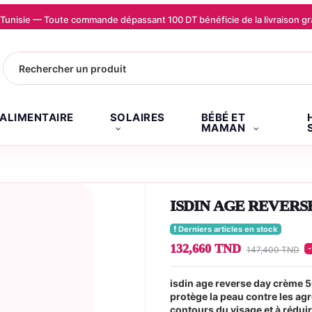
la Tunisie — Toute commande dépassant 100 DT bénéficie de la livraison
.ALIMENTAIRE
SOLAIRES
BÉBÉ ET
MAMAN
ISDIN AGE REVERS
Derniers articles en stock
132,660 TND
147,400 TND
isdin age reverse day crème 5
protège la peau contre les agr
contours du visage et à réduir