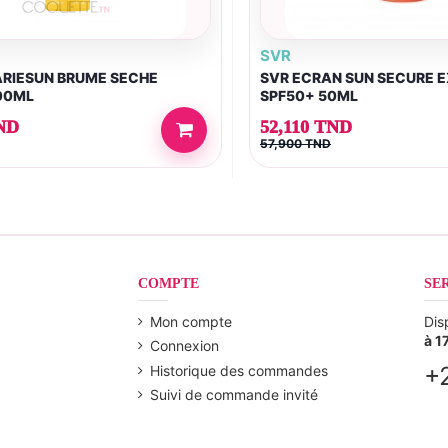
SVR
ARIESUN BRUME SECHE
SVR ECRAN SUN SECURE 
00ML
SPF50+ 50ML
ND
52,110 TND
57,900 TND
COMPTE
SE
Mon compte
Dis
à 1
Connexion
+
Historique des commandes
Suivi de commande invité