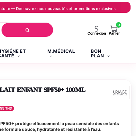
 gratuite — Découvrez nos nouveautés et promotions exclusives
0
Panier
Connexion
HYGIÉNE ET
M.MÉDICAL
BON
SANTÉ
PLAN
LAIT ENFANT SPF50+ 100ML
555 TND
SPF50+ protège efficacement la peau sensible des enfants
e formule douce, hydratante et résistante à l’eau.