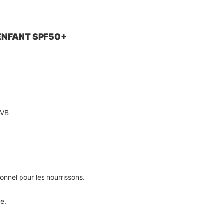
T ENFANT SPF50+
UVB
onnel pour les nourrissons.
de.