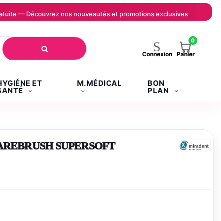
 gratuite — Découvrez nos nouveautés et promotions exclusives
0
Panier
Connexion
HYGIÉNE ET
M.MÉDICAL
BON
SANTÉ
PLAN
CAREBRUSH SUPERSOFT