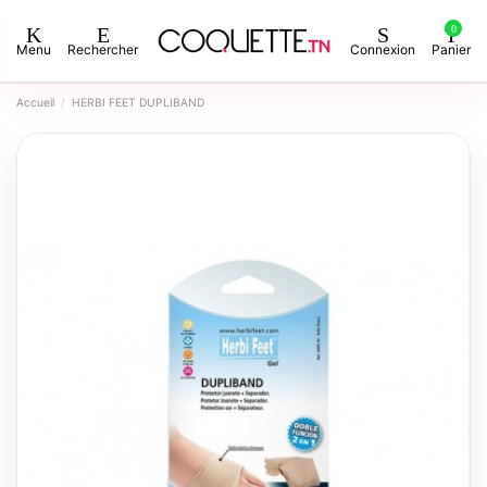
0
Menu
Rechercher
Connexion
Panier
Accueil
HERBI FEET DUPLIBAND