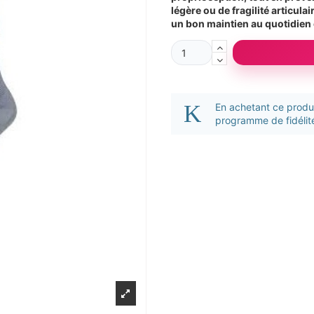
légère ou de fragilité articul
un bon maintien au quotidien 
En achetant ce prod
programme de fidélité