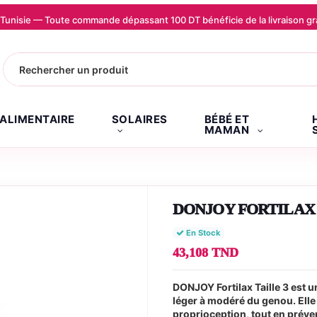
la Tunisie — Toute commande dépassant 100 DT bénéficie de la livraison
.ALIMENTAIRE
SOLAIRES
BÉBÉ ET
MAMAN
DONJOY FORTILAX Ta
En Stock
43,108 TND
DONJOY Fortilax Taille 3 est u
léger à modéré du genou. Elle a
proprioception, tout en préve