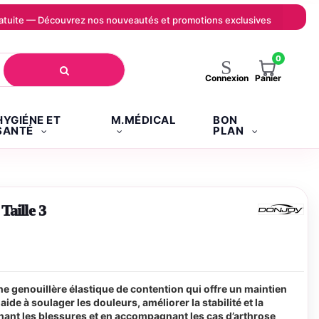
 gratuite — Découvrez nos nouveautés et promotions exclusives
0
Panier
Connexion
HYGIÉNE ET
M.MÉDICAL
BON
SANTÉ
PLAN
ille 3
ne genouillère élastique de contention qui offre un maintien
ide à soulager les douleurs, améliorer la stabilité et la
nant les blessures et en accompagnant les cas d’arthrose