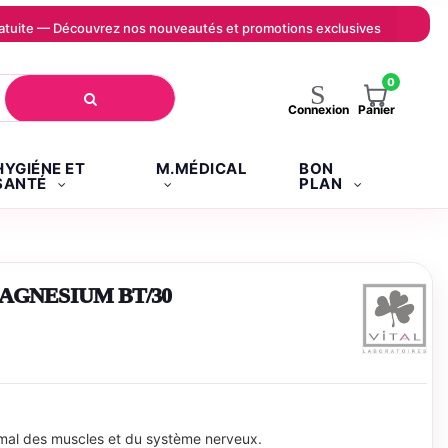
 gratuite — Découvrez nos nouveautés et promotions exclusives
0
Panier
Connexion
HYGIÉNE ET
M.MÉDICAL
BON
SANTÉ
PLAN
AGNESIUM BT/30
rmal des muscles et du système nerveux.