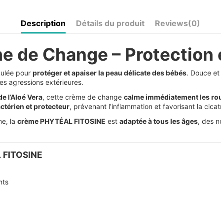
Description
Détails du produit
Reviews
(0)
 de Change – Protection 
mulée pour
protéger et apaiser la peau délicate des bébés
. Douce et
es agressions extérieures.
de l’Aloé Vera
, cette crème de change
calme immédiatement les ro
ctérien et protecteur
, prévenant l’inflammation et favorisant la cicatr
e, la
crème PHYTÉAL FITOSINE
est
adaptée à tous les âges
, des n
L FITOSINE
nts