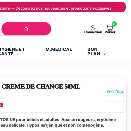
 gratuite — Découvrez nos nouveautés et promotions exclusives
0
Panier
Connexion
HYGIÉNE ET
M.MÉDICAL
BON
SANTÉ
PLAN
E CREME DE CHANGE 50ML
%
OSINE pour bébés et adultes. Apaise rougeurs, érythème
a peau délicate. Hypoallergénique et non comédogène.