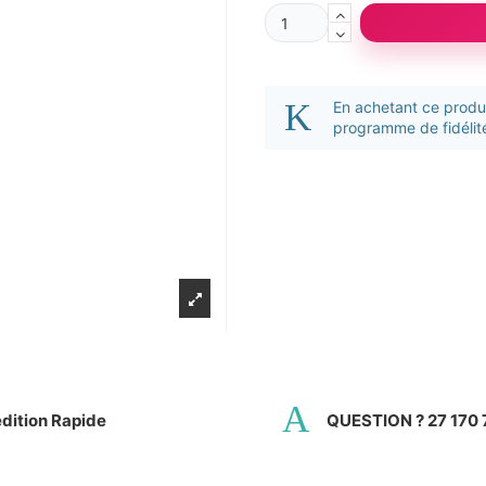
En achetant ce prod
programme de fidélité
dition Rapide
QUESTION ? 27 170 