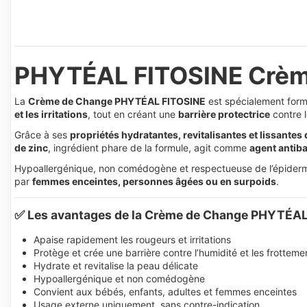
PHYTÉAL FITOSINE Crème
La
Crème de Change PHYTÉAL FITOSINE
est spécialement for
et les irritations
, tout en créant une
barrière protectrice
contre l
Grâce à ses
propriétés hydratantes, revitalisantes et lissantes 
de zinc
, ingrédient phare de la formule, agit comme
agent antiba
Hypoallergénique, non comédogène et respectueuse de l’épiderm
par
femmes enceintes, personnes âgées ou en surpoids
.
✅ Les avantages de la Crème de Change PHYTÉA
Apaise rapidement les rougeurs et irritations
Protège et crée une barrière contre l’humidité et les frotteme
Hydrate et revitalise la peau délicate
Hypoallergénique et non comédogène
Convient aux bébés, enfants, adultes et femmes enceintes
Usage externe uniquement, sans contre-indication