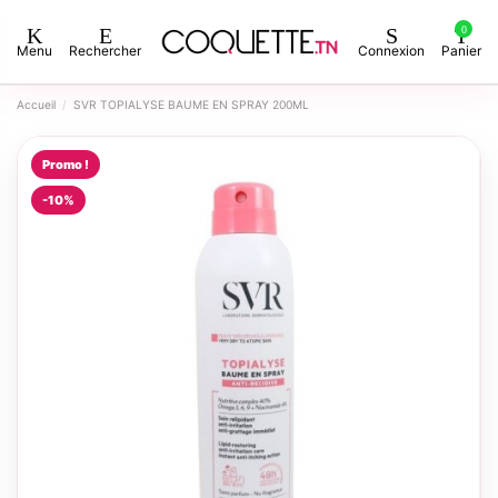
0
Menu
Rechercher
Connexion
Panier
Accueil
SVR TOPIALYSE BAUME EN SPRAY 200ML
Promo !
-10%