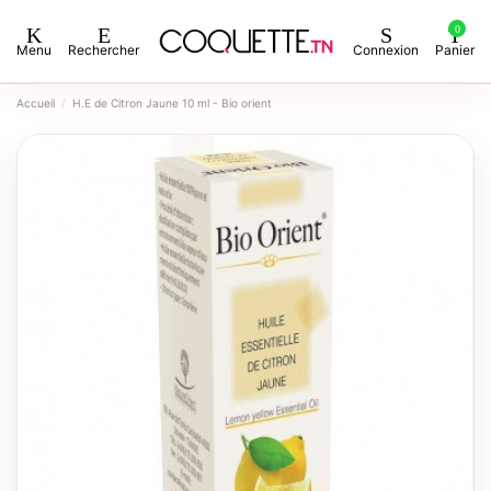
0
Menu
Rechercher
Connexion
Panier
Accueil
H.E de Citron Jaune 10 ml - Bio orient