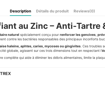
Description
Détails du produit
Reviews
(0)
iant au Zinc – Anti-Tartre 
aire naturel
spécialement conçu pour
renforcer les gencives
,
prév
ment contre les bactéries responsables des principaux inconforts bu
ise haleine, aphtes, caries, mycoses ou gingivites
. Ces troubles s
cité globale, agissent sur ces trois dimensions tout en respectant l’
é
 complète qui aide à éliminer les débris alimentaires, limite la plaq
ARTREX