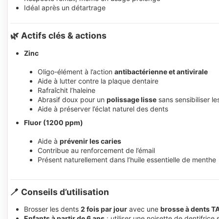
Idéal après un détartrage
🌿 Actifs clés & actions
Zinc
Oligo-élément à l’action
antibactérienne et antivirale
Aide à lutter contre la plaque dentaire
Rafraîchit l’haleine
Abrasif doux pour un
polissage lisse
sans sensibiliser le
Aide à préserver l’éclat naturel des dents
Fluor (1200 ppm)
Aide à
prévenir les caries
Contribue au renforcement de l’émail
Présent naturellement dans l’huile essentielle de menthe
🪥 Conseils d’utilisation
Brosser les dents
2 fois par jour
avec une
brosse à dents 
Enfants à partir de 6 ans
: utiliser une noisette de dentifrice 