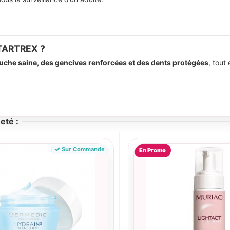
c TARTREX ?
uche saine, des gencives renforcées et des dents protégées
, tout
eté :
Sur Commande
En Promo