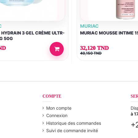
C
MURIAC
 HYDRAIN 3 GEL CRÈME ULTR-
MURIAC MOUSSE INTIME 1
G 50G
ND
32,120 TND
40,150 TND
COMPTE
SE
Mon compte
Dis
à 1
Connexion
+
Historique des commandes
Suivi de commande invité