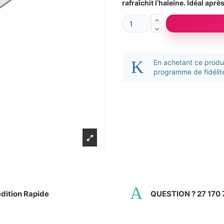
rafraîchit l’haleine. Idéal aprè
En achetant ce prod
programme de fidélité
dition Rapide
QUESTION ? 27 170 