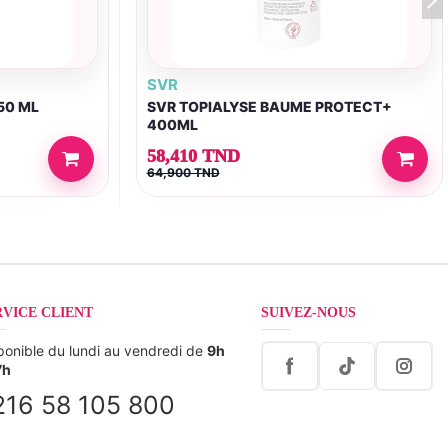
SVR
50 ML
SVR TOPIALYSE BAUME PROTECT+
400ML
58,410 TND
64,900 TND
RVICE CLIENT
SUIVEZ-NOUS
ponible du lundi au vendredi de
9h
7h
216 58 105 800