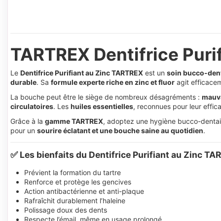
TARTREX Dentifrice Purif
Le
Dentifrice Purifiant au Zinc TARTREX
est un
soin bucco-dent
durable
. Sa
formule experte riche en zinc et fluor
agit efficace
La bouche peut être le siège de nombreux désagréments :
mauva
circulatoires
. Les
huiles essentielles
, reconnues pour leur effica
Grâce à la
gamme TARTREX
, adoptez une hygiène bucco-dentaire
pour un
sourire éclatant et une bouche saine au quotidien
.
✅ Les bienfaits du Dentifrice Purifiant au Zinc T
Prévient la formation du tartre
Renforce et protège les gencives
Action antibactérienne et anti-plaque
Rafraîchit durablement l’haleine
Polissage doux des dents
Respecte l’émail, même en usage prolongé