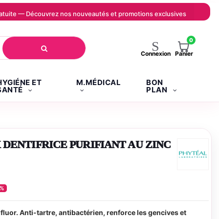
 gratuite — Découvrez nos nouveautés et promotions exclusives
0
Panier
Connexion
HYGIÉNE ET
M.MÉDICAL
BON
SANTÉ
PLAN
DENTIFRICE PURIFIANT AU ZINC
0%
luor. Anti-tartre, antibactérien, renforce les gencives et