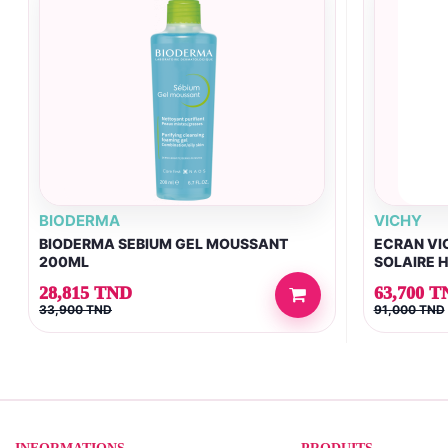
BIODERMA
VICHY
BIODERMA SEBIUM GEL MOUSSANT
ECRAN VIC
200ML
SOLAIRE 
28,815 TND
63,700 T
33,900 TND
91,000 TND