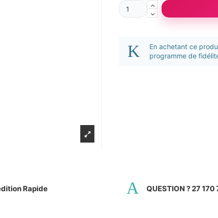
En achetant ce prod
programme de fidélité
dition Rapide
QUESTION ? 27 170 