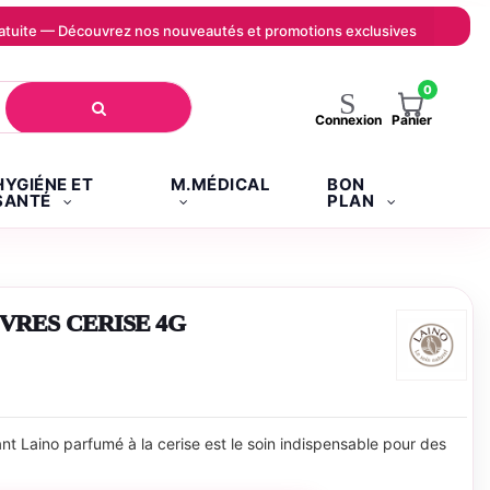
 gratuite — Découvrez nos nouveautés et promotions exclusives
0
Panier
Connexion
HYGIÉNE ET
M.MÉDICAL
BON
SANTÉ
PLAN
EVRES CERISE 4G
ant Laino parfumé à la cerise est le soin indispensable pour des