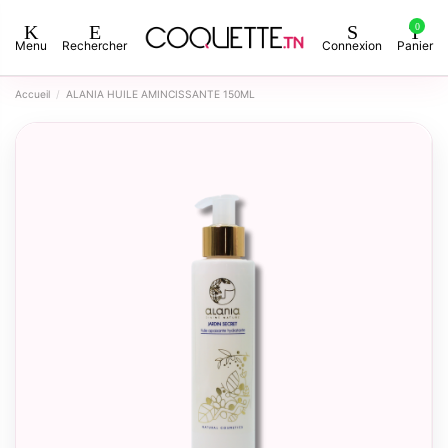
0
Menu
Rechercher
Connexion
Panier
Accueil
ALANIA HUILE AMINCISSANTE 150ML