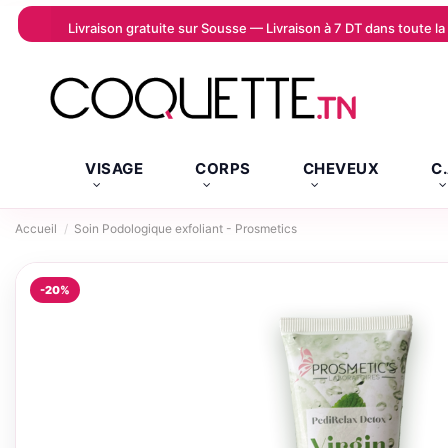
Livraison gratuite sur Sousse — Livraison à 7 DT dans toute 
VISAGE
CORPS
CHEVEUX
C
Accueil
Soin Podologique exfoliant - Prosmetics
-20%