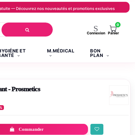
 gratuite — Découvrez nos nouveautés et promotions exclusives
0
Panier
Connexion
HYGIÉNE ET
M.MÉDICAL
BON
SANTÉ
PLAN
ant - Prosmetics
0%
Commander