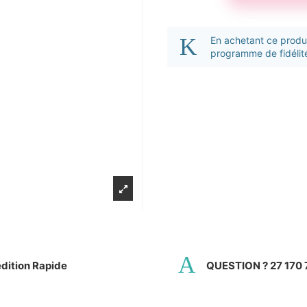
En achetant ce prod
programme de fidélité
dition Rapide
QUESTION ? 27 170 