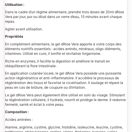
Utilisation :
Dans le cadre d’un régime alimentaire, prendre trois doses de 20ml d’Aloe
Vera par jour, pur ou dilué dans un verre d’eau, 15 minutes avant chaque
repas.
Agiter avant utilisation.
Propriétés
En complément alimentaire, le gel d’Aloe Vera apporte à votre corps des
éléments nutritifs essentiels : acides aminés, minéraux, oligo-éléments,
vitamines. Utilisé en cure, il tonifie et revitalise l’organisme.
Riche en enzymes, il facilite la digestion et améliore le transit en
rééquilibrant la flore intestinale.
En application cutanée locale, le gel d’Aloe Vera possède une puissante
action régénératrice et anti-inflammatoire. Il accélère le processus de
régénération des tissus et favorise la cicatrisation. Il soulage et répare la
peau en cas de brûlure, de coupure ou d’irritation.
Le gel d’Aloe Vera peut également être utilisé en soin du visage. Stimulant
la régénération cellulaire, il hydrate, nourrit et protège le derme .Il redonne
fermeté, santé et éclat à votre peau.
Composition :
Acides aminées :
Alanine, arginine, cystine, glycine, histidine, isoleucine, leucine, cystine,
méthionine, phénylalanine, proline, sérine, thréonine, tyrosine, valine…