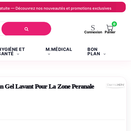
 gratuite — Découvrez nos nouveautés et promotions exclusives
0
Panier
Connexion
HYGIÉNE ET
M.MÉDICAL
BON
SANTÉ
PLAN
Gel Lavant Pour La Zone Peranale