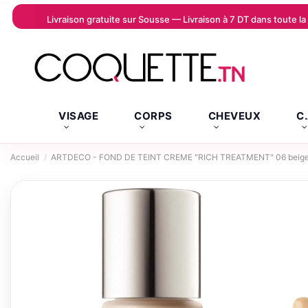
Livraison gratuite sur Sousse — Livraison à 7 DT dans toute 
VISAGE
CORPS
CHEVEUX
C
Accueil
ARTDECO - FOND DE TEINT CREME "RICH TREATMENT" 06 beige