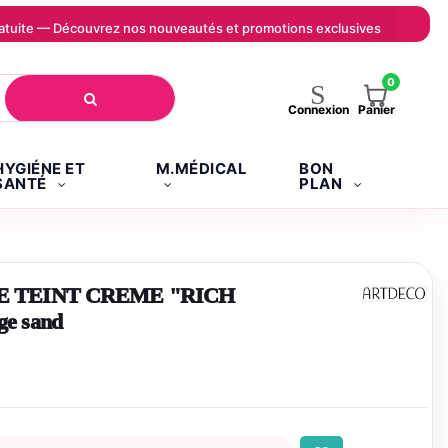
 gratuite — Découvrez nos nouveautés et promotions exclusives
0
Panier
Connexion
HYGIÉNE ET
M.MÉDICAL
BON
SANTÉ
PLAN
E TEINT CREME "RICH
e sand