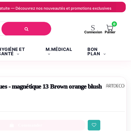
 gratuite — Découvrez nos nouveautés et promotions exclusives
0
Panier
Connexion
HYGIÉNE ET
M.MÉDICAL
BON
SANTÉ
PLAN
s - magnétique 13 Brown orange blush
Commander