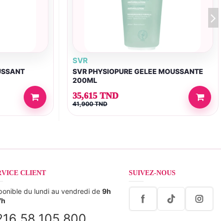
SVR
USSANT
SVR PHYSIOPURE GELEE MOUSSANTE
200ML
35,615 TND
41,900 TND
RVICE CLIENT
SUIVEZ-NOUS
ponible du lundi au vendredi de
9h
7h
216 58 105 800