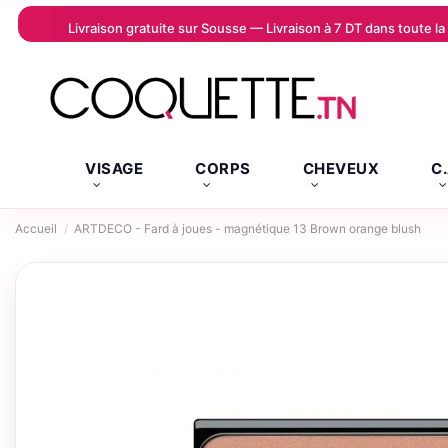
Livraison gratuite sur Sousse — Livraison à 7 DT dans toute 
VISAGE
CORPS
CHEVEUX
C
Accueil
ARTDECO - Fard à joues - magnétique 13 Brown orange blush