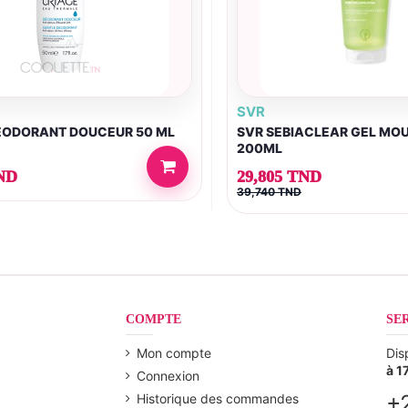
SVR
ÉODORANT DOUCEUR 50 ML
SVR SEBIACLEAR GEL MO
200ML
ND
29,805 TND
39,740 TND
COMPTE
SE
Mon compte
Dis
à 1
Connexion
+
Historique des commandes