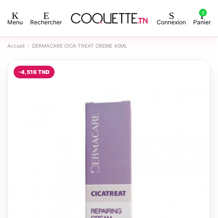
0
Menu
Rechercher
Connexion
Panier
Accueil
DERMACARE CICA-TREAT CREME 40ML
-4,516 TND