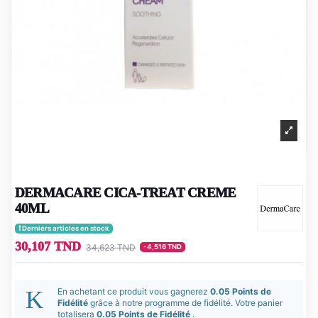
DERMACARE CICA-TREAT CREME
40ML
Derniers articles en stock
30,107 TND
34,623 TND
-4,516 TND
En achetant ce produit vous gagnerez
0.05 Points de
Fidélité
grâce à notre programme de fidélité. Votre panier
totalisera
0.05 Points de Fidélité
.