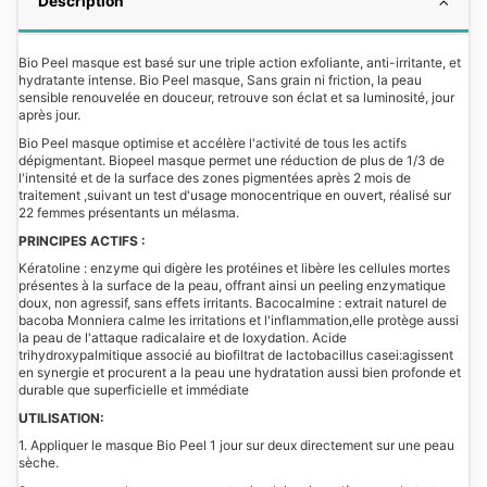
Description
Bio Peel masque est basé sur une triple action exfoliante, anti-irritante, et
hydratante intense. Bio Peel masque, Sans grain ni friction, la peau
sensible renouvelée en douceur, retrouve son éclat et sa luminosité, jour
après jour.
Bio Peel masque optimise et accélère l'activité de tous les actifs
dépigmentant. Biopeel masque permet une réduction de plus de 1/3 de
l'intensité et de la surface des zones pigmentées après 2 mois de
traitement ,suivant un test d'usage monocentrique en ouvert, réalisé sur
22 femmes présentants un mélasma.
PRINCIPES ACTIFS :
Kératoline : enzyme qui digère les protéines et libère les cellules mortes
présentes à la surface de la peau, offrant ainsi un peeling enzymatique
doux, non agressif, sans effets irritants. Bacocalmine : extrait naturel de
bacoba Monniera calme les irritations et l'inflammation,elle protège aussi
la peau de l'attaque radicalaire et de loxydation. Acide
trihydroxypalmitique associé au biofiltrat de lactobacillus casei:agissent
en synergie et procurent a la peau une hydratation aussi bien profonde et
durable que superficielle et immédiate
UTILISATION:
1. Appliquer le masque Bio Peel 1 jour sur deux directement sur une peau
sèche.