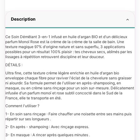
Description
Ce Soin Démêlant 3-en-1 infusé en huile d'argan BIO et d'un délicieux
parfum Monoï Rose est la crème de la crème de ta salle de bain. Une
texture magique 97% d'origine nature et sans superflu, 3 applications
possibles pour un résultat 100% plaisir : tes cheveux secs, abîmés par les
lissages à répétition retrouvent discipline et leur douceur.
DÉTAILS :
Ultra fine, cette texture crème légère enrichie en huile d'argan bio
enveloppe chaque fibre pour raviver l'éclat de la chevelure sans graisser
ni alourdir. Sa formule permet de l'utiliser en après-shampooing, en
masque, ou en crème sans rinçage pour un soin sur-mesure. Délicatement
infusée d'un parfum monoï et rose subtil concocté dans le Sud de la
France, elle te transporte en été.
Comment l'utiliser ?
1- En soin sans rinçage : Faire chauffer une noisette entre ses mains puis
répartir sur ses longueurs .
2- En après - shampoing : Avec rinçage express.
3- En masque : A rincer après quelques minutes .