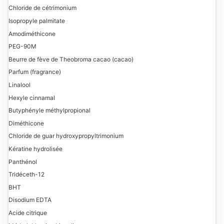
Chloride de cétrimonium
Isopropyle palmitate
Amodiméthicone
PEG-90M
Beurre de fève de Theobroma cacao (cacao)
Parfum (fragrance)
Linalool
Hexyle cinnamal
Butyphényle méthylpropional
Diméthicone
Chloride de guar hydroxypropyltrimonium
Kératine hydrolisée
Panthénol
Tridéceth-12
BHT
Disodium EDTA
Acide citrique