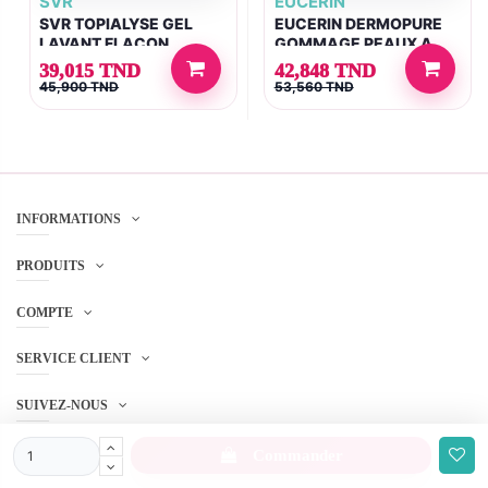
SVR
EUCERIN
SVR TOPIALYSE GEL
EUCERIN DERMOPURE
LAVANT FLACON
GOMMAGE PEAUX A
POMPE 1L
IMPERFECTIONS 100ML
39,015 TND
42,848 TND
45,900 TND
53,560 TND
INFORMATIONS
PRODUITS
COMPTE
SERVICE CLIENT
SUIVEZ-NOUS
Commander