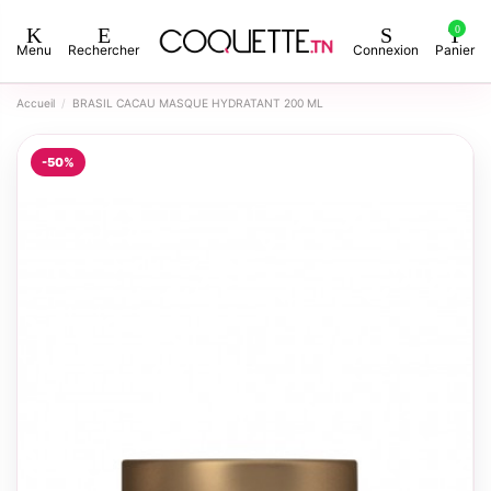
0
Menu
Rechercher
Connexion
Panier
Accueil
BRASIL CACAU MASQUE HYDRATANT 200 ML
-50%