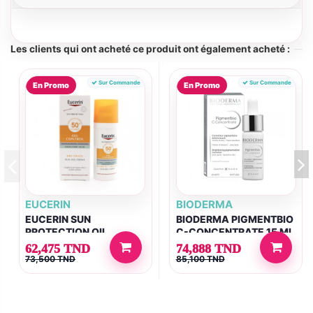
Les clients qui ont acheté ce produit ont également acheté :
Sur Commande
Sur Commande
En Promo
En Promo
EUCERIN
BIODERMA
EUCERIN SUN
BIODERMA PIGMENTBIO
PROTECTION OIL
C-CONCENTRATE 15 ML
CONTROL GEL CREME
62,475 TND
74,888 TND
SPF 50+ 50ML
73,500 TND
85,100 TND