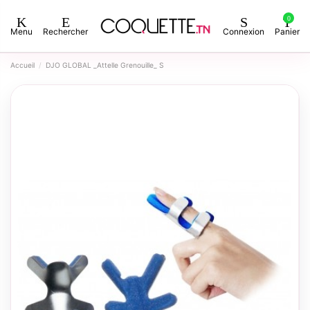
0
Menu
Rechercher
Connexion
Panier
Accueil
DJO GLOBAL _Attelle Grenouille_ S