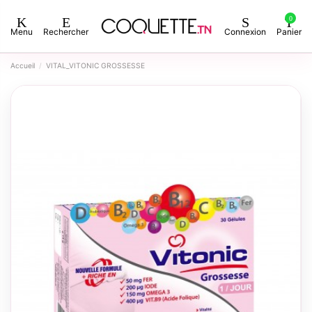
0
Menu
Rechercher
Connexion
Panier
Accueil
VITAL_VITONIC GROSSESSE