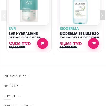
SVR
BIODERMA
SVR HYDRALIANE
BIODERMA SEBIUM H2O
CREME RICHE 50ML
EAU MICELLAIRE 250ML
37,920 TND
31,860 TND
47,400 TND
35,400 TND
INFORMATIONS
PRODUITS
COMPTE