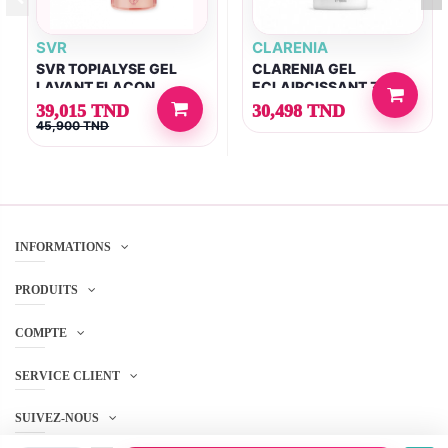
SVR
CLARENIA
SVR TOPIALYSE GEL
CLARENIA GEL
LAVANT FLACON
ECLAIRCISSANT ZONE
POMPE 1L
INTIME
39,015 TND
30,498 TND
45,900 TND
INFORMATIONS
PRODUITS
COMPTE
SERVICE CLIENT
SUIVEZ-NOUS