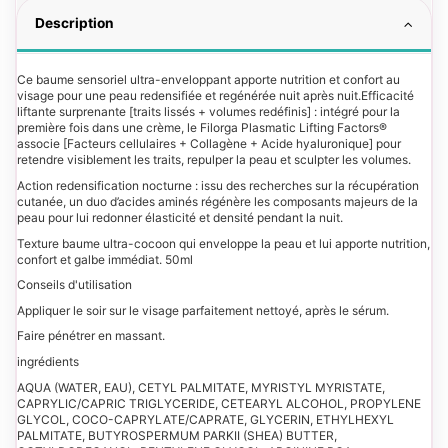
Description
Ce baume sensoriel ultra-enveloppant apporte nutrition et confort au
visage pour une peau redensifiée et regénérée nuit après nuit.Efficacité
liftante surprenante [traits lissés + volumes redéfinis] : intégré pour la
première fois dans une crème, le Filorga Plasmatic Lifting Factors®
associe [Facteurs cellulaires + Collagène + Acide hyaluronique] pour
retendre visiblement les traits, repulper la peau et sculpter les volumes.
Action redensification nocturne : issu des recherches sur la récupération
cutanée, un duo d’acides aminés régénère les composants majeurs de la
peau pour lui redonner élasticité et densité pendant la nuit.
Texture baume ultra-cocoon qui enveloppe la peau et lui apporte nutrition,
confort et galbe immédiat. 50ml
Conseils d'utilisation
Appliquer le soir sur le visage parfaitement nettoyé, après le sérum.
Faire pénétrer en massant.
ingrédients
AQUA (WATER, EAU), CETYL PALMITATE, MYRISTYL MYRISTATE,
CAPRYLIC/CAPRIC TRIGLYCERIDE, CETEARYL ALCOHOL, PROPYLENE
GLYCOL, COCO-CAPRYLATE/CAPRATE, GLYCERIN, ETHYLHEXYL
PALMITATE, BUTYROSPERMUM PARKII (SHEA) BUTTER,