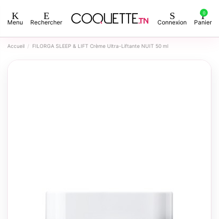
0
Menu
Rechercher
Connexion
Panier
Accueil
FILORGA SLEEP & LIFT Crème Ultra-Liftante NUIT 50 ml