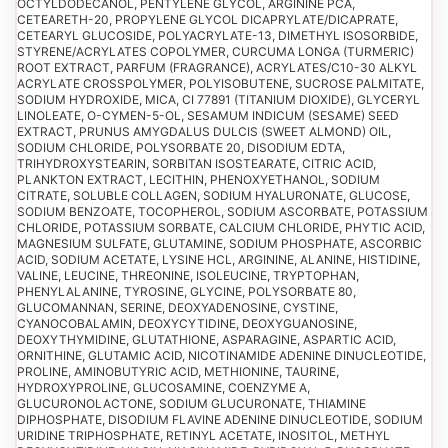
OCTYLDODECANOL, PENTYLENE GLYCOL, ARGININE PCA,
CETEARETH-20, PROPYLENE GLYCOL DICAPRYLATE/DICAPRATE,
CETEARYL GLUCOSIDE, POLYACRYLATE-13, DIMETHYL ISOSORBIDE,
STYRENE/ACRYLATES COPOLYMER, CURCUMA LONGA (TURMERIC)
ROOT EXTRACT, PARFUM (FRAGRANCE), ACRYLATES/C10-30 ALKYL
ACRYLATE CROSSPOLYMER, POLYISOBUTENE, SUCROSE PALMITATE,
SODIUM HYDROXIDE, MICA, CI 77891 (TITANIUM DIOXIDE), GLYCERYL
LINOLEATE, O-CYMEN-5-OL, SESAMUM INDICUM (SESAME) SEED
EXTRACT, PRUNUS AMYGDALUS DULCIS (SWEET ALMOND) OIL,
SODIUM CHLORIDE, POLYSORBATE 20, DISODIUM EDTA,
TRIHYDROXYSTEARIN, SORBITAN ISOSTEARATE, CITRIC ACID,
PLANKTON EXTRACT, LECITHIN, PHENOXYETHANOL, SODIUM
CITRATE, SOLUBLE COLLAGEN, SODIUM HYALURONATE, GLUCOSE,
SODIUM BENZOATE, TOCOPHEROL, SODIUM ASCORBATE, POTASSIUM
CHLORIDE, POTASSIUM SORBATE, CALCIUM CHLORIDE, PHYTIC ACID,
MAGNESIUM SULFATE, GLUTAMINE, SODIUM PHOSPHATE, ASCORBIC
ACID, SODIUM ACETATE, LYSINE HCL, ARGININE, ALANINE, HISTIDINE,
VALINE, LEUCINE, THREONINE, ISOLEUCINE, TRYPTOPHAN,
PHENYLALANINE, TYROSINE, GLYCINE, POLYSORBATE 80,
GLUCOMANNAN, SERINE, DEOXYADENOSINE, CYSTINE,
CYANOCOBALAMIN, DEOXYCYTIDINE, DEOXYGUANOSINE,
DEOXYTHYMIDINE, GLUTATHIONE, ASPARAGINE, ASPARTIC ACID,
ORNITHINE, GLUTAMIC ACID, NICOTINAMIDE ADENINE DINUCLEOTIDE,
PROLINE, AMINOBUTYRIC ACID, METHIONINE, TAURINE,
HYDROXYPROLINE, GLUCOSAMINE, COENZYME A,
GLUCURONOLACTONE, SODIUM GLUCURONATE, THIAMINE
DIPHOSPHATE, DISODIUM FLAVINE ADENINE DINUCLEOTIDE, SODIUM
URIDINE TRIPHOSPHATE, RETINYL ACETATE, INOSITOL, METHYL