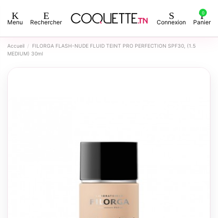
0
Menu
Rechercher
Connexion
Panier
Accueil
FILORGA FLASH-NUDE FLUID TEINT PRO PERFECTION SPF30, (1.5
MEDIUM) 30ml