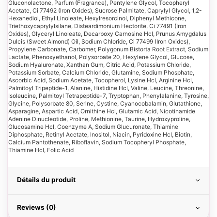
Gluconolactone, Parfum (Fragrance), Pentylene Glycol, Tocopheryl
Acetate, Ci 77492 (Iron Oxides), Sucrose Palmitate, Caprylyl Glycol, 1,2-
Hexanediol, Ethyl Linoleate, Hexylresorcinol, Diphenyl Methicone,
Triethoxycaprylylsilane, Disteardimonium Hectorite, Ci 77491 (Iron
Oxides), Glyceryl Linoleate, Decarboxy Carnosine Hcl, Prunus Amygdalus
Dulcis (Sweet Almond) Oil, Sodium Chloride, Ci 77499 (Iron Oxides),
Propylene Carbonate, Carbomer, Polygonum Bistorta Root Extract, Sodium
Lactate, Phenoxyethanol, Polysorbate 20, Hexylene Glycol, Glucose,
Sodium Hyaluronate, Xanthan Gum, Citric Acid, Potassium Chloride,
Potassium Sorbate, Calcium Chloride, Glutamine, Sodium Phosphate,
Ascorbic Acid, Sodium Acetate, Tocopherol, Lysine Hcl, Arginine Hcl,
Palmitoyl Tripeptide-1, Alanine, Histidine Hcl, Valine, Leucine, Threonine,
Isoleucine, Palmitoyl Tetrapeptide-7, Tryptophan, Phenylalanine, Tyrosine,
Glycine, Polysorbate 80, Serine, Cystine, Cyanocobalamin, Glutathione,
Asparagine, Aspartic Acid, Ornithine Hcl, Glutamic Acid, Nicotinamide
Adenine Dinucleotide, Proline, Methionine, Taurine, Hydroxyproline,
Glucosamine Hcl, Coenzyme A, Sodium Glucuronate, Thiamine
Diphosphate, Retinyl Acetate, Inositol, Niacin, Pyridoxine Hcl, Biotin,
Calcium Pantothenate, Riboflavin, Sodium Tocopheryl Phosphate,
Thiamine Hcl, Folic Acid
Détails du produit
Reviews (0)