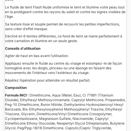
Le fluide de teint Flash Nude uniformise le teint et illumine votre peau tout
en la protégeant contre les rayons du soleil et contre les signes visibles de
l'âge.
Sa texture lisse et souple permet de recouvrir les petites imperfections,
sans créer d'effet masque.
Décliné en 6 teintes différentes, ce fond de teint se marie parfaitement à
votre carnation et illumine en un seule geste.
Conseils d'utilisation
Agiter de haut en bas avant l’utilisation.
Appliquez ensuite le fluide au centre du visage et estompez-le de façon
homogène avec les doigts, pinceau ou une éponge en faisant des
mouvements de l'intérieur vers l'extérieur du visage.
Répétez l’opération pour atteindre un résultat parfait.
Composition
Formule INCI :
Dimethicone, Aqua (Water, Eau), Ci 77891 (Titanium
Dioxide), Ethylhexyl Methoxycinnamate, Caprylyl Methicone, Propanediol,
Peg-10 Dimethicone, Boron Nitride, Diethylamino Hydroxybenzoyl Hexyl
Benzoate, Bis-Ethylhexyloxyphenol Methoxyphenyl Triazine, Ethylhexyl
Triazone, Glycerin, Dimethicone/Vinyl Dimethicone Crosspolymer,
Cyclopentasiloxane, Magnesium Sulfate, Niacinamide, Caprylyl
Dimethicone Ethoxy Glucoside, Neopentyl Glycol Diheptanoate, Butylene
Glycol, Peg/Ppg-18/18 Dimethicone, Caprylic/Capric Triglyceride,