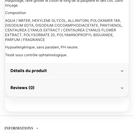
maquillage, faire glisser le coton le long de la paupière et des cils. Sans
rinçage.
Composition
AQUA / WATER, HEXYLENE GLYCOL, ALLANTOIN, POLOXAMER 184,
DISODIUM EDTA, DISODIUM COCOAMPHODIACETATE, PANTHENOL,
CENTAUREA CYANUS EXTRACT / CENTAUREA CYANUS FLOWER
EXTRACT, POLYSORBATE 20, POLYAMINOPROPYL BIGUANIDE,
PARFUM / FRAGRANCE
Hypoallergénique, sans paraben, PH neutre.
Testé sous contrôle ophtalmologique.
Détails du produit
Reviews (0)
INFORMATIONS